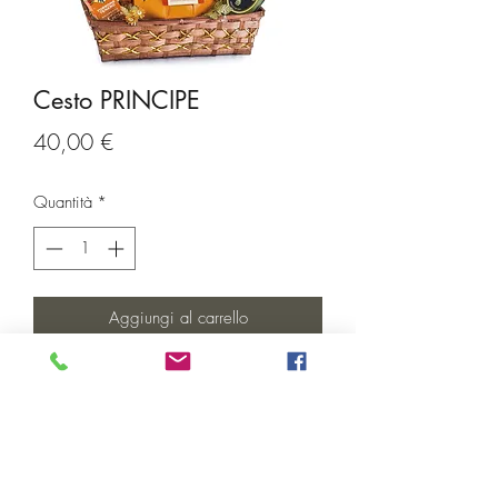
Cesto PRINCIPE
Prezzo
40,00 €
Quantità
*
Aggiungi al carrello
Contenuto della confezione:
Panettone Classico Milanese, incartato a
mano Tre Marie g 750
Bottiglia Spumante Dolce - Millesimato
2020 Cantine Cav. Ceste ml 750